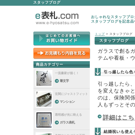
スタッフブログ
おしゃれなスタッフブログ
スタッフブログを記念品
トップ
> スタッフブログ
スタッフブログ
ガラスで創る
テムや看板・
商品カテゴリー
引っ越したら色
一流書家が描く！
筆文字
引っ越したら
を変えなきゃ
玄関にジャストフィット
のは、保険関
マンション
人もずっとそ
透明感が光に映える
詳細はこち
ガラス表札
結婚祝いも使え