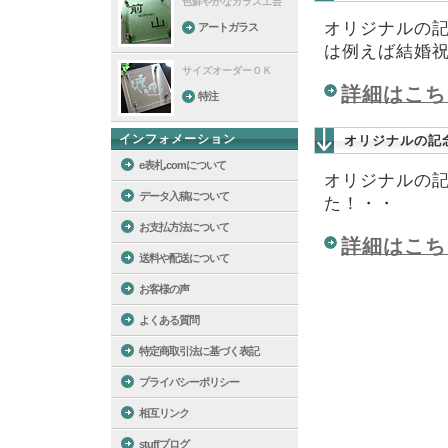
色鮮やかなガラス工芸
オリジナルの
アートガラス
は例えば結婚祝
サイズオーダーＯＫ
詳細はこち
特注
インフォメーション
オリジナルの記
e表札.comについて
オリジナルの
データ入稿について
た！・・
お支払方法について
詳細はこち
送料や配送について
お客様の声
よくある質問
特定商取引法に基づく表記
プライバシーポリシー
相互リンク
stuffブログ