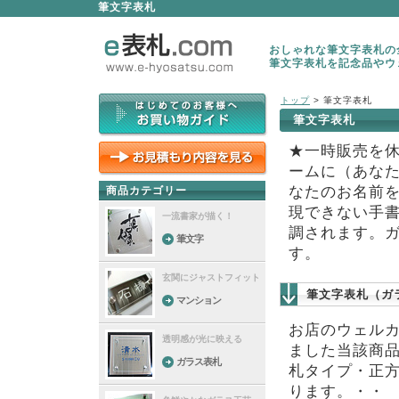
筆文字表札
おしゃれな筆文字表札の全
筆文字表札を記念品やウ
トップ
> 筆文字表札
筆文字表札
★一時販売を
ームに（あな
なたのお名前
商品カテゴリー
現できない手
一流書家が描く！
調されます。
筆文字
す。
玄関にジャストフィット
筆文字表札（ガ
マンション
お店のウェル
透明感が光に映える
ました当該商
ガラス表札
札タイプ・正方
ります。・・