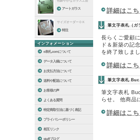
色鮮やかなガラス工芸
アートガラス
詳細はこち
サイズオーダーＯＫ
筆文字表札（ガ
特注
長らくご愛顧
インフォメーション
ド＆新築の記
を終了致しま
e表札.comについて
データ入稿について
詳細はこち
お支払方法について
筆文字表札 Bu
送料や配送について
お客様の声
筆文字表札 B
らせ。 他商品に
よくある質問
特定商取引法に基づく表記
詳細はこち
プライバシーポリシー
相互リンク
stuffブログ